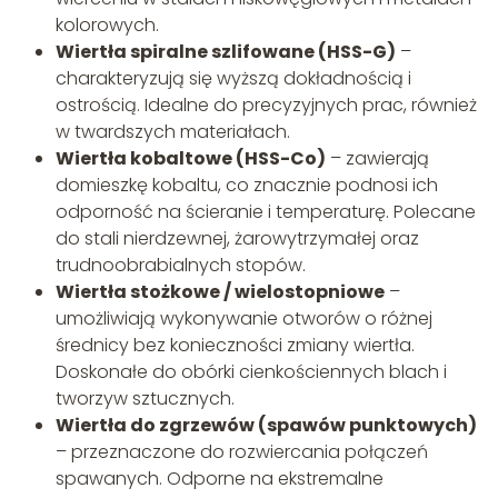
kolorowych.
Wiertła spiralne szlifowane (HSS-G)
–
charakteryzują się wyższą dokładnością i
ostrością. Idealne do precyzyjnych prac, również
w twardszych materiałach.
Wiertła kobaltowe (HSS-Co)
– zawierają
domieszkę kobaltu, co znacznie podnosi ich
odporność na ścieranie i temperaturę. Polecane
do stali nierdzewnej, żarowytrzymałej oraz
trudnoobrabialnych stopów.
Wiertła stożkowe / wielostopniowe
–
umożliwiają wykonywanie otworów o różnej
średnicy bez konieczności zmiany wiertła.
Doskonałe do obórki cienkościennych blach i
tworzyw sztucznych.
Wiertła do zgrzewów (spawów punktowych)
– przeznaczone do rozwiercania połączeń
spawanych. Odporne na ekstremalne