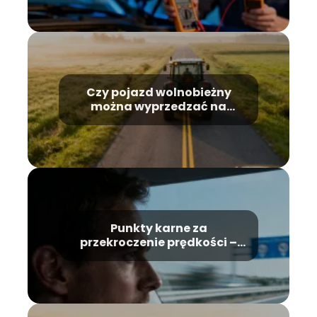
Czy pojazd wolnobieżny
można wyprzedzać na
podwójnej ciągłej?
Punkty karne za
przekroczenie prędkości –
aktualny taryfikator