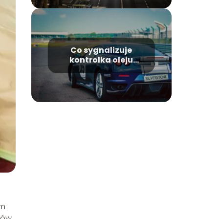
Co sygnalizuje
kontrolka oleju
silnikowego?
ym
dów,