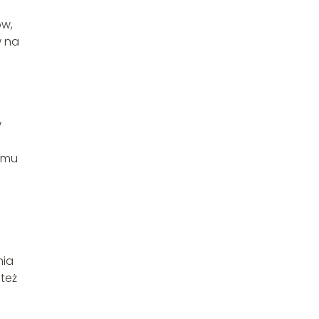
ów,
w na
.
w
zemu
a
nia
też