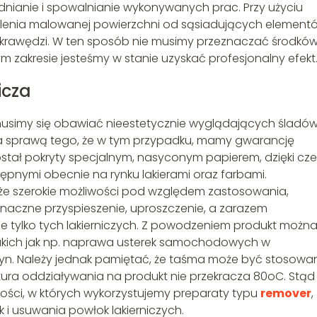
ianie i spowalnianie wykonywanych prac. Przy użyciu
enia malowanej powierzchni od sąsiadujących element
krawędzi. W ten sposób nie musimy przeznaczać środkó
m zakresie jesteśmy w stanie uzyskać profesjonalny efekt
icza
 musimy się obawiać nieestetycznie wyglądających śladó
a sprawą tego, że w tym przypadku, mamy gwarancję
ostał pokryty specjalnym, nasyconym papierem, dzięki c
tępnymi obecnie na rynku lakierami oraz farbami.
że szerokie możliwości pod względem zastosowania,
 znaczne przyspieszenie, uproszczenie, a zarazem
nie tylko tych lakierniczych. Z powodzeniem produkt możn
akich jak np. naprawa usterek samochodowych w
yn. Należy jednak pamiętać, że taśma może być stosowa
ura oddziaływania na produkt nie przekracza 80oC. Stąd 
ości, w których wykorzystujemy preparaty typu
remover
,
 i usuwania powłok lakierniczych.