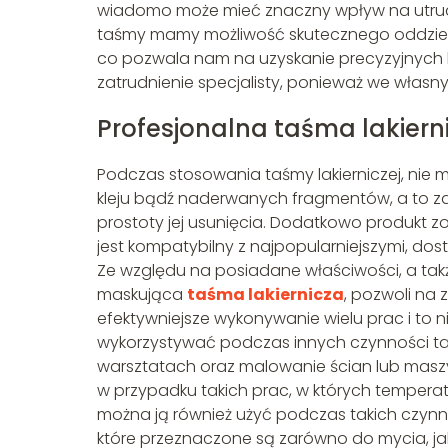
wiadomo może mieć znaczny wpływ na utrudn
taśmy mamy możliwość skutecznego oddziel
co pozwala nam na uzyskanie precyzyjnych 
zatrudnienie specjalisty, ponieważ we własny
Profesjonalna taśma lakiern
Podczas stosowania taśmy lakierniczej, nie
kleju bądź naderwanych fragmentów, a to z
prostoty jej usunięcia. Dodatkowo produkt z
jest kompatybilny z najpopularniejszymi, dos
Ze względu na posiadane właściwości, a tak
maskująca
taśma lakiernicza
, pozwoli na
efektywniejsze wykonywanie wielu prac i to 
wykorzystywać podczas innych czynności t
warsztatach oraz malowanie ścian lub masz
w przypadku takich prac, w których temperat
można ją również użyć podczas takich czynn
które przeznaczone są zarówno do mycia, jak