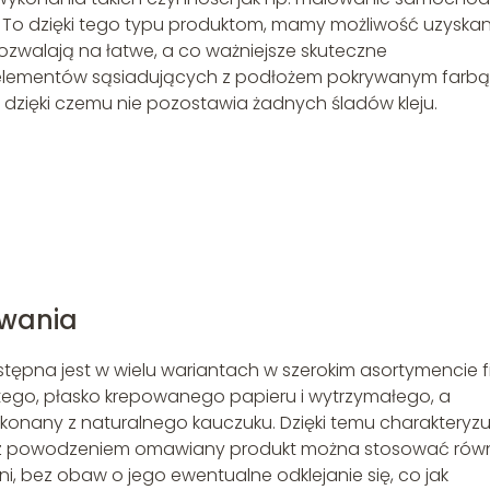
. To dzięki tego typu produktom, mamy możliwość uzyskan
ozwalają na łatwe, a co ważniejsze skuteczne
 elementów sąsiadujących z podłożem pokrywanym farbą
, dzięki czemu nie pozostawia żadnych śladów kleju.
a
owania
ostępna jest w wielu wariantach w szerokim asortymencie f
ółtego, płasko krepowanego papieru i wytrzymałego, a
konany z naturalnego kauczuku. Dzięki temu charakteryzu
eż z powodzeniem omawiany produkt można stosować rów
, bez obaw o jego ewentualne odklejanie się, co jak