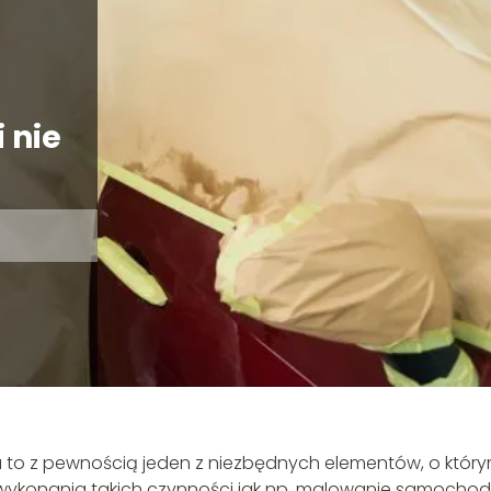
 nie
za to z pewnością jeden z niezbędnych elementów, o któr
ykonania takich czynności jak np. malowanie samocho