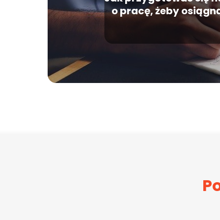
o pracę, żeby osiągn
Po