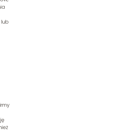
ia
 lub
irmy
ję
nież