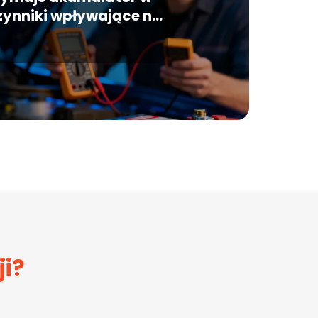
zynniki wpływające na
żywotność
ji?