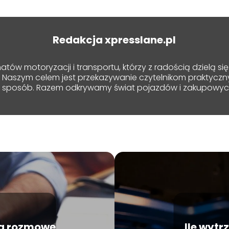
Redakcja xpresslane.pl
tów motoryzacji i transportu, którzy z radością dzielą s
 Naszym celem jest przekazywanie czytelnikom praktyczny
y sposób. Razem odkrywamy świat pojazdów i zakupowyc
na rozmowę
Ile wyt