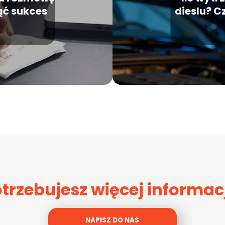
ąć sukces
dieslu? C
trzebujesz więcej informac
NAPISZ DO NAS