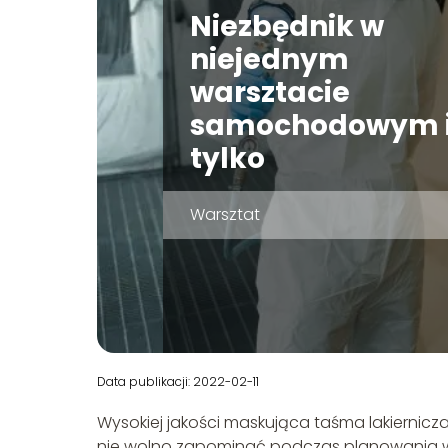
Niezbędnik w
niejednym
warsztacie
samochodowym i
tylko
Warsztat
Data publikacji: 2022-02-11
Wysokiej jakości maskująca taśma lakiernic
nie wolno zapominać podczas planowania w