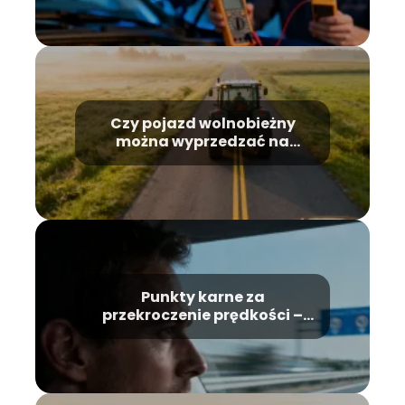
Czy pojazd wolnobieżny
można wyprzedzać na
podwójnej ciągłej?
Punkty karne za
przekroczenie prędkości –
aktualny taryfikator